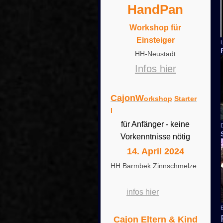
HandPan
Workshop für
Einsteiger
HH-Neustadt
Infos hier
CajonW
orkshop
Starter
I
für Anfänger - keine
Vorkenntnisse nötig
14. April 2024
HH Barmbek Zinnschmelze
infos hier
Cajon Eltern & Kind