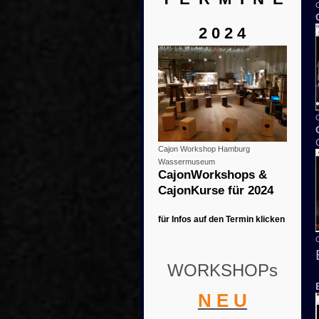
2 0 2 4
Cajon Workshop Hamburg
Wassermuseum
CajonWorkshops &
CajonKurse
für 2024
für Infos auf den Termin klicken
WORKSHOPs
N E U