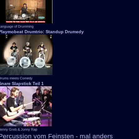
Language of Drumming
Playmobeat Drumtrio: Standup Drumedy
Drums meets Comedy
Snare Slapstick Teil 1
Benny Greb & Jonny Rap
Percussion vom Feinsten - mal anders