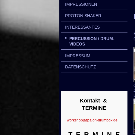
IMPRESSIONEN
PROTON SHAKER
INTERESSANTES
PERCUSSION / DRUM-
VIDEOS
IMPRESSUM
DATENSCHUTZ
Kontakt &
TERMINE
workshop[at]cajon-drumbox.de
T E R M I N E