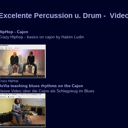
Excelente Percussion u. Drum - Vide
HipHop - Cajon
Crazy Hiphop - basics on cajon by Hakim Ludin
Crazy HipHop
JoVia teaching blues rhythms on the Cajon
klasse Video über die Cajon als Schlagzeug im Blues