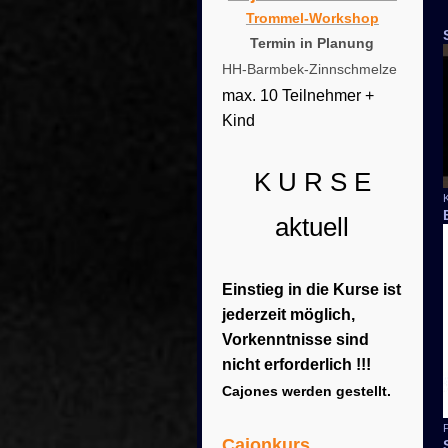
Trommel-Workshop
Termin in Planung
HH-Barmbek-Zinnschmelze
max. 10 Teilnehmer +
Kind
K U R S E
aktuell
Einstieg in die Kurse ist
jederzeit möglich,
Vorkenntnisse sind
nicht erforderlich !!!
Cajones werden gestellt.
P
Cajonkurs