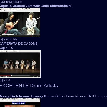
Cajon Blues Rhythm
Cajon & Ukulele Jam with Jake Shimabukuro
Cajon & Ukulele
CAMERATA DE CAJONS
Cajon x 6
Cajon x 6
EXCELENTE Drum Artists
Benny Greb Insane Groovy Drums Solo
- From his new DvD Langua